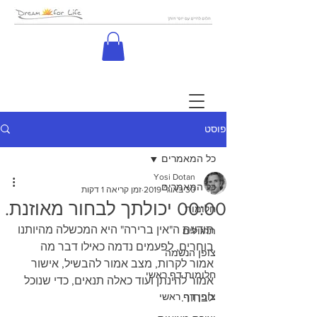
פוסט
כל המאמרים
Yosi Dotan
כל המאמרים
30 באוג׳ 2019
זמן קריאה 1 דקות
00:00 יכולתך לבחור מאוזנת.
חלומות
תודעת ה"אין ברירה" היא המכשלה מהיותנו 
תרגולים
בוחרים, לפעמים נדמה כאילו דבר מה 
צופן הנשמה
אמור לקרות, מצב אמור להבשיל, אישור 
חלומות דף ראשי
אמור להינתן ועוד כאלה תנאים, כדי שנוכל 
צופן דף ראשי
לבחור.