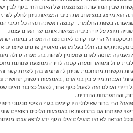
ת שבין המודעות המצומצמת של האדם החי בגוף לבין ישות
תה הוא מייצג במציאות. את רכיבי המציאות ניתן לחלק לשתי 
מעותה בשפת החלומות . קבוצה ראשונה תהיה כל רכיבי המצי
נייה תיוצג על ידי רכיבי המציאות אותם יצר האדם עצמו.
כיטקטורה? הרי עוד קודם לאדם נוצרה המערה. במערה יש א
כיטקטונית,יש בה חלל בעל מראה מאופיין, פרטים שיוצרים את
 מעניקה מחסה לאדם שמעוניין לשהות בה. מערה גדולה מעוט
בית גדול ומפואר ומערה קטנה לדירה ממוצעת שנותנת מחסה
גיות תקשורת מתוחכמת שניתן להשתמש בהן ליצירת קשר והע
וגיות" העברת מידע בין בני אדם , באמצעות רגשות, תחושות 
יירי העולם הזה לפעול כגוף אחד, לפעול כציבור תאים שפו
ות, וההתפתחות ההדדית .
ה? הרי ברור שאילולי היו קיימים בגוף הפיסי מנגנוני ריפוי ע
יפוי שפותחו אם בתרופות או באמצעות הליכים רפואיים שונים
ככל הנראה לא היו מועילים אילו הגוף ידע לרפא עצמו מניתו