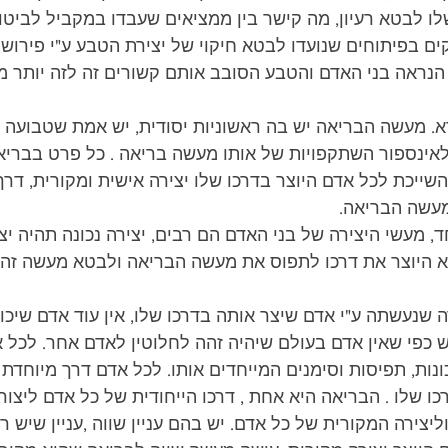
 לבטא רעיון, מה קישר בין ממציאים שעבדו במקביל לביטוי א
ים בפיתוחים שנועדו לבטא חיקוי של יצירת הטבע ע"י פירוש י
נראה בני האדם והטבע הסובב אותם קשורים זה לזה יותר מ
רא. מעשה הבריאה יש בה ראשוניות יסודית, יש אמת שטבועה 
לאינספור השתקפויות של אותו מעשה בריאה . כל פרט בבריאה
השייכת לכל אדם היוצר בדרכו שלו יצירה אישית ומקורית, ד
עשה הבריאה.
 מעשי היצירה של בני האדם הם רבים, יצירה נכונה תהיה יצי
א היוצר את דרכו לתפוס את מעשה הבריאה ולבטא מעשה זה 
ה שנעשתה ע"י אדם שיצר אותה בדרכו שלו, אין עוד אדם שיכול
ש כפי שאין אדם בעולם שיהיה זהה לחלוטין לאדם אחר. לכל א
ונות, תפיסות וסימנים המייחדים אותו. לכל אדם דרך מיוחדת 
 שלו . הבריאה היא אחת , דרכו הייחודית של כל אדם ליצור 
צירה המקורית של כל אדם. יש בהם עניין שווה ,עניין שיש רק