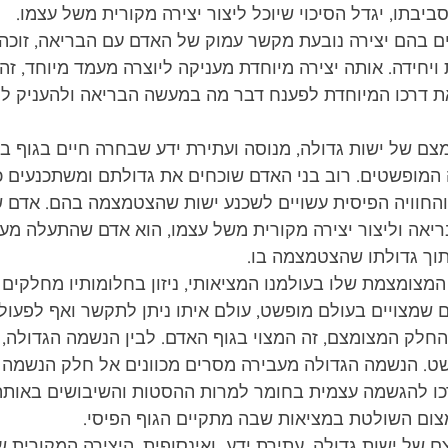
יבתו, יגדל הסיכוי שיוכל ליצור יצירה מקורית משל עצמו.
 בהם יצירה נובעת מקשר עמוק של האדם עם הבריאה, זוכה ה
חידה. אותה יצירה מיוחדת מעניקה ליוצרה מעמד מיוחד, זהו
 דרכו המיוחדת לפענח דבר מה במעשה הבריאה ולהעניק לו ב
מצם של ישות גדולה, מנוסה ועתירת ידע שבחרה חיים בגוף בכ
מופשטים. רוב בני האדם שוכחים את גדולתם ומשתכנעים כי
והחוויה הפיסית עשויים לשכנע ישות שהצטמצמה בהם. אדם 
יאה וליצור יצירה מקורית משל עצמו, הוא אדם שהתעלה מע
תוך גדולתו שהצטמצמה בו.
מצומצמת שלו בעולמנו המציאותי, ניזון בחלומותיו מחלקים ג
ם שמצויים בעולם מופשט, עולם איתו ניתן לתקשר ואף לפעול 
חלק המצומצם, זה המצוי בגוף האדם. לבין הנשמה הגדולה, 
. הנשמה הגדולה מעבירה מסרים מכוונים אל חלק הנשמה ש
כו להגשמה עצמית בחומר למרות ההסטות והשיבושים באותה 
ום השולטת במציאות שבה מתקיים הגוף הפיסי.
 של ישות גדולה, עתירת ידע  ואינסופית. היצירה המקורית ש