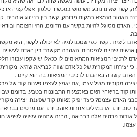
ם היוצר יצירה מקורית, עושה מעשה שווה לבריאה שהיא מקורי
זה, קשר שאינו נובע משימוש במכשיר טלפון, אפליקציה או כל
נה האהוב הנמצא במקום מרוחק, קשר בין בני זוג אוהבים, קש
. האדם מסוגל להיות בקשר עם הדומם, החי והצומח ובודאי 
ה.
 ליצירת קשר כפי שטכנולוגיה לא יכולה לקשר, היא מקשרת
 אנשים שחיים לנפטרים, האהבה מקשרת בין האדם לעשייה, למ
 לרכיבי המציאות המתאימים לו ככאלו שישקפו עבורו חלקי
כי יצירתו המקורית של כל אדם שווה לבריאה שהיא  מקורית ו
 האדם קשורה באהבתו לרכיבי המציאות בה הוא קיים .
 יצירה מקורית משל עצמו ,אם יאמץ לעצמו פענוח קוד של פרט
ותו קוד בריאה? האם באמצעות התבוננות בטבע, בדומם שבו, 
 בבני האדם עצמם? כיצד יפיק מאותו קוד שפענח, יצירה מקור
 טוב יותר או במילים אחרות אוהב יותר עם פרטים בבריאה, כ
 אודות פרטים אלה בבריאה , הבנה שתהיה עשויה לשמש חומ
עצמו.