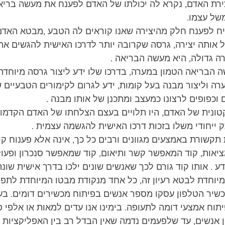
ירת האדם, נקרא לה יכולתו של האדם לפענח את מעשה בריא
של עצמו.
 לפענח חלק מהיצירה שאנו קוראים לה הטבע ,מבטא האדם
אותה יצירה, גרסה שקרובה יותר לדרכו האישית להגשים את 
ה גדולה, היא מעשה הבריאה .
הבריאה הטמון במערה, בדרכו שלו ידע ליצור גרסה מיוחדת
רה וליצור מבנה בעל קומות, ידע לגרום לקימורים הטבעיים
וכפופים לרצונו כמעצב ומתכנן של אותו מבנה .
טונית של האדם, היו תלויים בעצם הצלחתו של האדם הקדמון
ק ייחודי משלו בזכות דרכו האישית להגשמה עצמית .
קשורת באמצעים מגוונים ורבים כל כך, אינה אלא פענוח קו
מציאות, קוד המאפשר קשר ותיאום, קוד שמאפשר סנכרון ופעו
ע . אותו קוד גורם לכך שאנשים שונים ילכו בדרך אישית שונ
מיוחדת לבטא רעיון זה, כל אחד מנקודת מבטו המיוחדת לתפוס 
שיר הטלפון עסקו מספר אנשים בפיתוח מכשירים דומים. ב
תוח אמצעי דומה לתעופה. בימינו אנו עדים למאות או אלפי פ
אנשים, עד שלפעמים נדמה שאין הבדל רב בין האפליקציות ה