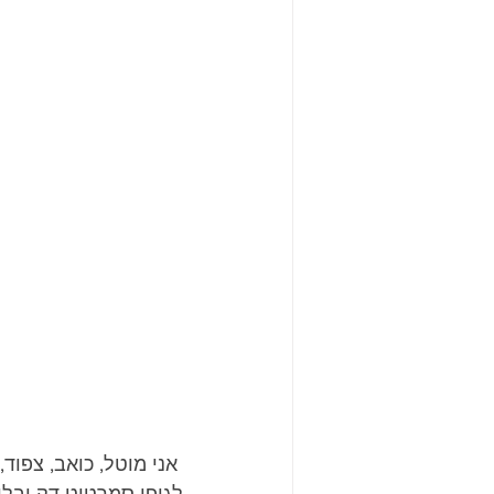
 אני מוטל, כואב, צפוד, מתחתי סלע קר ומעליי צינת הרים.