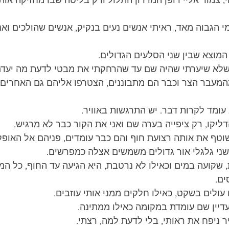
, צמוד אליי דופן המדרון התלול ורק בליטה שבו מחזיקה אותי
הגבוה מאד, ראיתי אנשים נעים בנקיק, אנשים שהולכים ואנ
המוצא שבין שני הסלעים הגדולים.
שלא שיערתי שהיה שם עד שהרחקתי את מבטי לדעת מה יעדם
מעבר הצר וכבר הם מתבוננים, הצטרפו אליהם גם האחרים ו
עומד לקרות דבר. יש התרגשות באוויר.
ליקו, רק ציפייה בערה שם ואני את הקור כבר לא מרגיש.
וטף את אותה רצועת חוף והם כבר עומדים, פניהם אל האופק,
ני גלגלי אור גדולים משמשים אצלה כמפרשים.
 שקועה במים וכאילו לא נרטבת, היא הגיעה עד החוף, כל המ
ים.
עולים בשקט, כאילו חלקים ממני אותי עוזבים.
עדיין שם עומדת במקומה כאילו ממתינה.
יר ניפח את ראותי, בלי לדעת למה, רצתי.