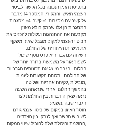
יש בשעה זו גם רמז מכוון לסיבת השיבוש 
בתפיסת הזמן הנכונה בכל הקשור לביטוי 
העצמי האישי והמקורי. המספר 14 מדבר 
על קשר עם מסגרות. 1= קשר  4= מסגרות. 
המסגרות הן אלו שבמקום לא מאוזן 
מקבעות את ההתנהגות ועלולות להכניס את 
הביטוי העצמי למקום מוגבל שאינו משקף 
את אישיותו הייחודית של החולם.
השיחה עם גבר היא פרט נוסף שיכול 
לשפוך אור על משמעות ברורה יותר של 
החלום . הגבר מייצג את תכונותיה הגבריות 
של החולמת . תכונות הקשורות ליזמות 
,מובילות ,לקיחת אחריות ושליטה .
בהמשך החלום ואחרי שנראתה השעה 
נראה שאין הידברות בין החולמת לצד 
הגברי שבה ,משמע
חוסר האיזון במקום של ביטוי עצמי גורם 
לשיבוש הקשר ואף לנתק  בין הצדדים 
,החולמת והיכולת שלה להוביל שינוי ממקום 