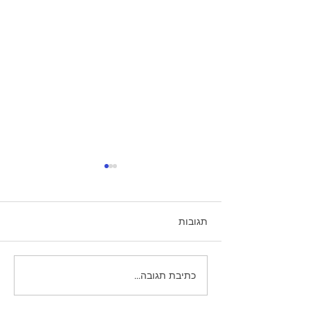
תגובות
למה לא זוכרים חלומות
כתיבת תגובה...