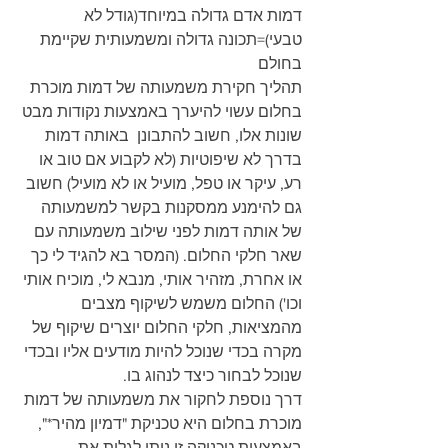
דמות אדם גדולה במיוחד(גודל לא 
טבעי)=תכונה גדולה ומשמעותית שקיימת 
בחולם
תהליך חקירת משמעותה של דמות מוכרת 
בחלום עשוי להיערך באמצעות נקודות מבט 
שונות אלו, חשוב להתבונן  באותה דמות 
בדרך לא שיפוטיות (לא לקבוע אם טוב או 
רע, עיקר או טפל, מועיל או לא מועיל) חשוב 
גם להימנע ממסקנות בקשר למשמעותה 
של אותה דמות לפני שילוב משמעותה עם 
שאר חלקי החלום. (המסר בא להגיד לי כך 
או אחרת, מזהיר אותי, מנבא לי, מוכיח אותי 
וכו') החלום משמש לשיקוף מצבים 
מהמציאות, חלקי החלום יוצרים שיקוף של 
מקרה בכדי שנוכל להיות מודעים אליו ובכדי 
שנוכל לבחור כיצד לנהוג בו.
דרך נוספת לחקור את משמעותה של דמות 
מוכרת בחלום היא טכניקת "דמיון מהיר*", 
באמצעות טכניקה זו ניתן לגלות את 