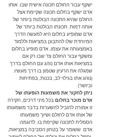
ישקף עבור החולם תכונה אישית שבו. אותו 
אדם ישקף בחלום תכונה שקיימת אצל 
החולם שהיא התכונה הבולטת ביותר של 
אותה דמות. תכונתו הבולטת ביותר של 
אדם שמופיע בחלום היא למעשה הדרך 
המיוחדת שלו להתבונן במציאות וללמוד 
באמצעותה את עצמו, אדם מופיע בחלום 
ומשקף עבור החולם צד שבו רק אם 
במציאות אותו אדם נוהג עם החולם בדרך 
שמגלה את הרעיון שטמון בו דרך מעשיו.
(נוהג אתו בגילוי לב, בכנות, בפתיחות 
וביושר)
ניתן לחקור את משמעות הופעתו של 
אדם מוכר בחלום
 בכל מיני דרכים, חקירה 
זו אמורה להוביל להשערות בדבר משמעותו 
של אותו אדם לחולם ושיוך משמעותו 
הסמלית לתכונה שקיימת בו. לדוגמה:
אדם  ששומר על בטחון הסביבה במציאות, 
 יסמל בחלום את יכולתו של החולם לשמור 