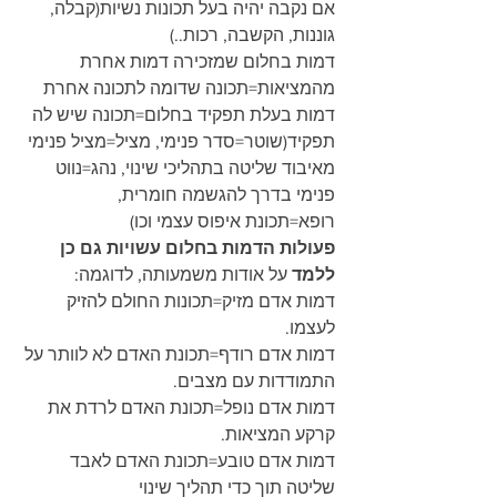
אם נקבה יהיה בעל תכונות נשיות(קבלה, 
גוננות, הקשבה, רכות..)
דמות בחלום שמזכירה דמות אחרת 
מהמציאות=תכונה שדומה לתכונה אחרת
דמות בעלת תפקיד בחלום=תכונה שיש לה 
תפקיד(שוטר=סדר פנימי, מציל=מציל פנימי 
מאיבוד שליטה בתהליכי שינוי, נהג=נווט 
פנימי בדרך להגשמה חומרית, 
רופא=תכונת איפוס עצמי וכו)
פעולות הדמות בחלום עשויות גם כן 
ללמד
 על אודות משמעותה, לדוגמה:
דמות אדם מזיק=תכונות החולם להזיק 
לעצמו.
דמות אדם רודף=תכונת האדם לא לוותר על 
התמודדות עם מצבים.
דמות אדם נופל=תכונת האדם לרדת את 
קרקע המציאות.
דמות אדם טובע=תכונת האדם לאבד 
שליטה תוך כדי תהליך שינוי