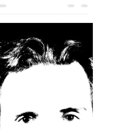
1 בספט׳ 2019
זמן קריאה 5 דקות
יצירה, בריאה ודמות האדם
בחלומות
רכיבי המציאות משמשים במשמעותם הסמלית בשפ
החלומות . לכל פרט במציאות משמעות סמלית
שמשמשת לתקשורת שבין המודעות המצומצמת של
האדם החי בגוף...