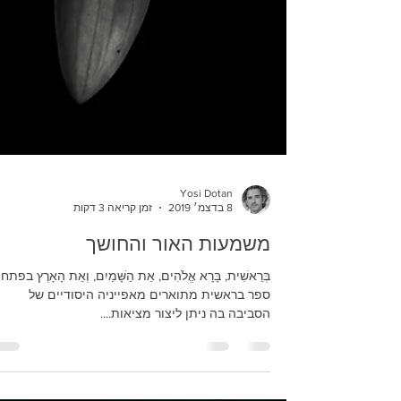
Yosi Dotan
8 בדצמ׳ 2019
זמן קריאה 3 דקות
משמעות האור והחושך
בְּרֵאשִׁית, בָּרָא אֱלֹהִים, אֵת הַשָּׁמַיִם, וְאֵת הָאָרֶץ בפתח